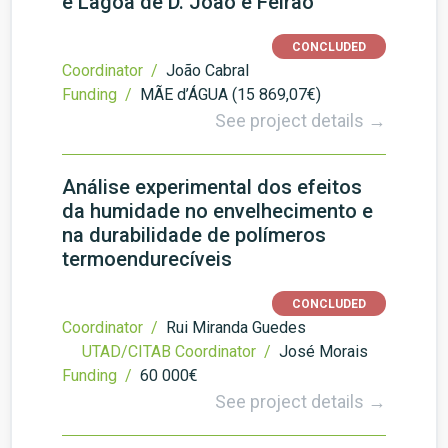
e Lagoa de D. João e Feirão
CONCLUDED
Coordinator /
João Cabral
Funding /
MÃE d’ÁGUA (15 869,07€)
See project details →
Análise experimental dos efeitos
da humidade no envelhecimento e
na durabilidade de polímeros
termoendurecíveis
CONCLUDED
Coordinator /
Rui Miranda Guedes
UTAD/CITAB Coordinator /
José Morais
Funding /
60 000€
See project details →