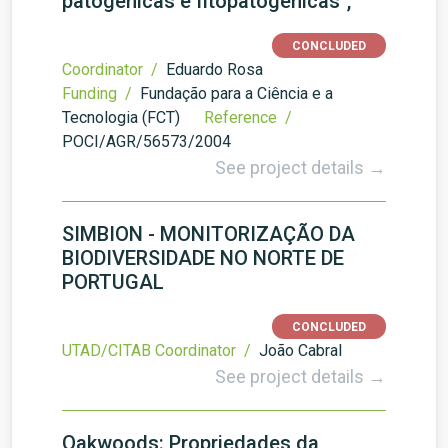
patogénicas e fitopatogénicas",
CONCLUDED
Coordinator /
Eduardo Rosa
Funding /
Fundação para a Ciência e a
Tecnologia (FCT)
Reference /
POCI/AGR/56573/2004
See project details →
SIMBION - MONITORIZAÇÃO DA
BIODIVERSIDADE NO NORTE DE
PORTUGAL
CONCLUDED
UTAD/CITAB Coordinator /
João Cabral
See project details →
Oakwoods: Propriedades da