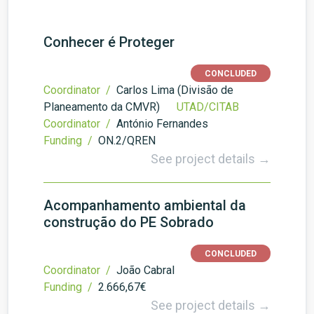
Conhecer é Proteger
CONCLUDED
Coordinator /
Carlos Lima (Divisão de
Planeamento da CMVR)
UTAD/CITAB
Coordinator /
António Fernandes
Funding /
ON.2/QREN
See project details →
Acompanhamento ambiental da
construção do PE Sobrado
CONCLUDED
Coordinator /
João Cabral
Funding /
2.666,67€
See project details →