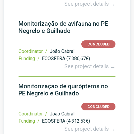
See project details →
Monitorização de avifauna no PE
Negrelo e Guilhado
CONCLUDED
Coordinator /
João Cabral
Funding /
ECOSFERA (7.386,67€)
See project details →
Monitorização de quirópteros no
PE Negrelo e Guilhado
CONCLUDED
Coordinator /
João Cabral
Funding /
ECOSFERA (4.312,53€)
See project details →