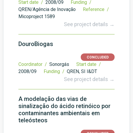
Start date /
2008/09
Funding /
QREN/Agência de Inovação
Reference /
Micoproject 1589
See project details →
DouroBiogas
CONCLUDED
Coordinator /
Sonorgás
Start date /
2008/09
Funding /
QREN, SI I&DT
See project details →
A modelação das vias de
sinalização do ácido retinóico por
contaminantes ambientais em
teleósteos