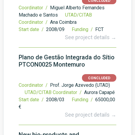
CONCLUDED
Coordinator /
Miguel Alberto Fernandes
Machado e Santos
UTAD/CITAB
Coordinator /
Ana Coimbra
Start date /
2008/09
Funding /
FCT
See project details →
Plano de Gestão Integrada do Sítio
PTCON0025 Montemuro
CONCLUDED
Coordinator /
Prof. Jorge Azevedo (UTAD)
UTAD/CITAB Coordinator /
Aurora Capapé
Start date /
2008/03
Funding /
65000,00
€
See project details →
New bio-products and