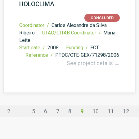
HOLOCLIMA
CONCLUDED
Coordinator /
Carlos Alexandre da Silva
Ribeiro
UTAD/CITAB Coordinator /
Maria
Leite
Start date /
2008
Funding /
FCT
Reference /
PTDC/CTE-GEX/71298/2006
See project details →
2
...
5
6
7
8
9
10
11
12