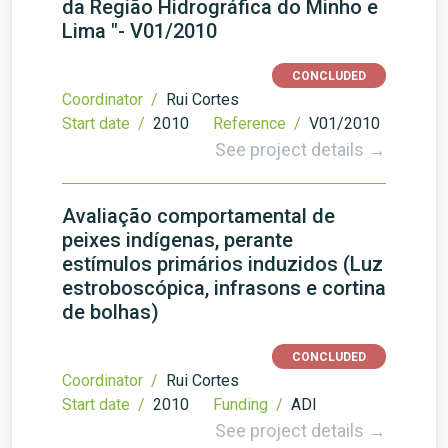
da Região Hidrográfica do Minho e
Lima "- V01/2010
CONCLUDED
Coordinator /
Rui Cortes
Start date /
2010
Reference /
V01/2010
See project details →
Avaliação comportamental de
peixes indígenas, perante
estímulos primários induzidos (Luz
estroboscópica, infrasons e cortina
de bolhas)
CONCLUDED
Coordinator /
Rui Cortes
Start date /
2010
Funding /
ADI
See project details →