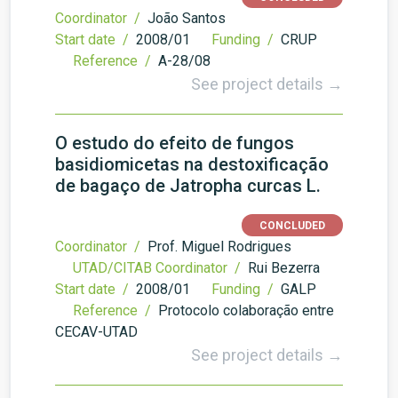
Coordinator /
João Santos
Start date /
2008/01
Funding /
CRUP
Reference /
A-28/08
See project details →
O estudo do efeito de fungos
basidiomicetas na destoxificação
de bagaço de Jatropha curcas L.
CONCLUDED
Coordinator /
Prof. Miguel Rodrigues
UTAD/CITAB Coordinator /
Rui Bezerra
Start date /
2008/01
Funding /
GALP
Reference /
Protocolo colaboração entre
CECAV-UTAD
See project details →