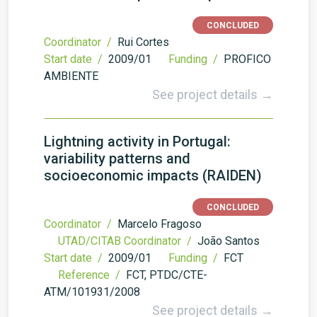
CONCLUDED
Coordinator /
Rui Cortes
Start date /
2009/01
Funding /
PROFICO
AMBIENTE
See project details →
Lightning activity in Portugal:
variability patterns and
socioeconomic impacts (RAIDEN)
CONCLUDED
Coordinator /
Marcelo Fragoso
UTAD/CITAB Coordinator /
João Santos
Start date /
2009/01
Funding /
FCT
Reference /
FCT, PTDC/CTE-
ATM/101931/2008
See project details →