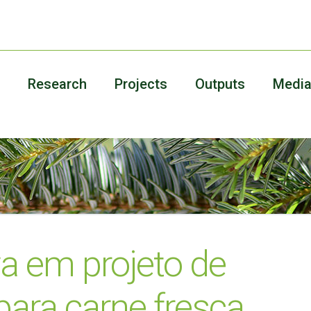
Research
Projects
Outputs
Medi
a em projeto de
ara carne fresca