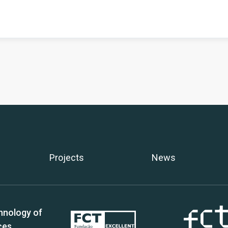
Projects
News
hnology of
ces