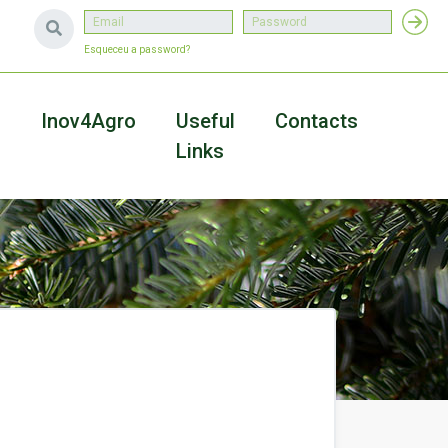
Esqueceu a password?
a
Inov4Agro
Useful
Contacts
Links