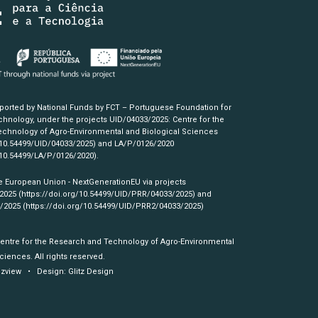
pported by National Funds by FCT – Portuguese Foundation for
hnology, under the projects UID/04033/2025: Centre for the
chnology of Agro-Environmental and Biological Sciences
/10.54499/UID/04033/2025)
and LA/P/0126/2020
/10.54499/LA/P/0126/2020)
.
e European Union - NextGenerationEU via projects
/2025
(https://doi.org/10.54499/UID/PRR/04033/2025)
and
3/2025
(https://doi.org/10.54499/UID/PRR2/04033/2025)
Centre for the Research and Technology of Agro-Environmental
ciences. All rights reserved.
izview
• Design:
Glitz Design