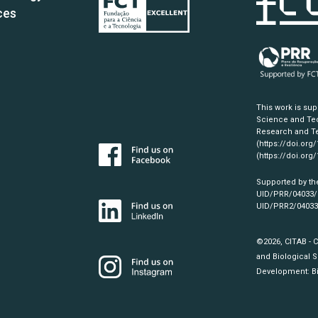
ces
This work is su
Science and Tec
Research and Te
(https://doi.org
(https://doi.org
Supported by th
UID/PRR/04033
UID/PRR2/0403
©2026, CITAB - 
and Biological S
Development:
B