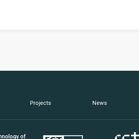
Projects
News
hnology of