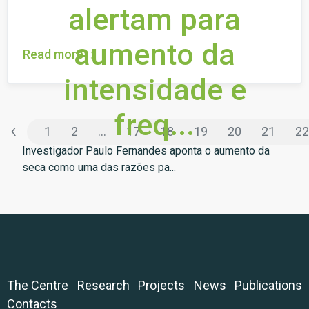
alertam para
aumento da
Read more
intensidade e
freq...
‹
1
2
...
17
18
19
20
21
22
Investigador Paulo Fernandes aponta o aumento da
seca como uma das razões pa...
The Centre
Research
Projects
News
Publications
Contacts