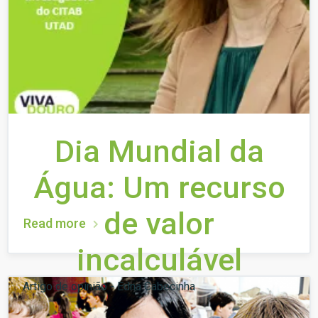
Dia Mundial da
Água: Um recurso
de valor
Read more
incalculável
Artigo de opinião - Edna Cabecinha