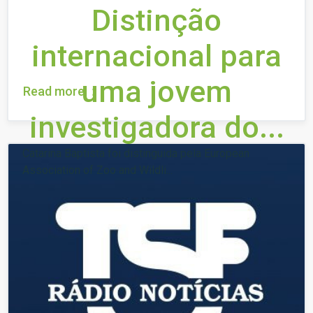
Distinção
internacional para
uma jovem
Read more
investigadora do...
Catarina Baptista foi distinguida pela European
Association of Zoo and Wildli...