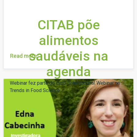
CITAB põe
alimentos
saudáveis na
Read more
agenda
Webinar fez parte do ciclo “International Webinar on
Trends in Food Science...