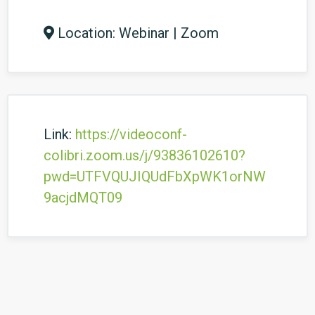
Location: Webinar | Zoom
Link:
https://videoconf-
colibri.zoom.us/j/93836102610?
pwd=UTFVQUJIQUdFbXpWK1orNW
9acjdMQT09