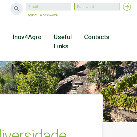
Esqueceu a password?
a
Inov4Agro
Useful
Contacts
Links
iversidade