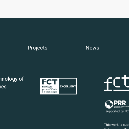
Projects
News
hnology of
ces
This work is su