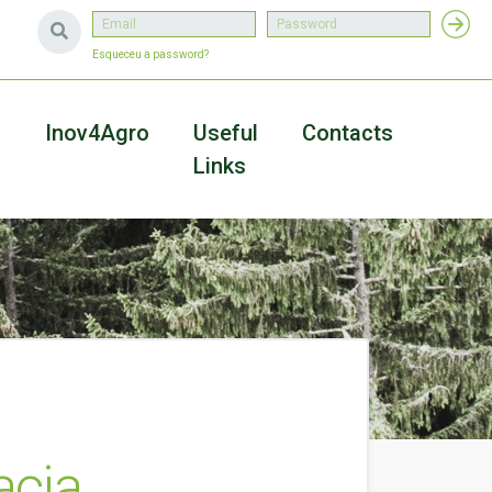
Esqueceu a password?
a
Inov4Agro
Useful
Contacts
Links
acia