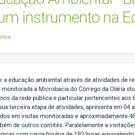
: um instrumento na 
rtins
 a educação ambiental através de atividades de r
ão monitorada a Microbacia do Córrego da Olaria st
os da rede pública e particular pertencentes aos 
ua terceira etapa de atividades, apresenta em 04 
bidos em visitas monitoradas e aproximadamente 4
ém de outros comitês. Paralelamente a visitações
gicas com carga horária de 192 horas equivalendo 