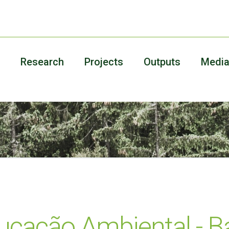
Research
Projects
Outputs
Medi
ucação Ambiental - B