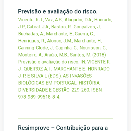
Previsão e avaliação do risco.
Vicente, R.J., Vaz, A.S., Alagador, D.A., Honrado,
J.P., Cabral, J.A., Bastos, R., Gonçalves, J.,
Buchadas, A., Marchante, E., Guerra, C.,
Henriques, R., Alonso, J.M., Marchante, H.,
Canning-Clode, J., Capinha, C., Nourisson, C.,
Monteiro, A., Araújo, M.B., Santos, M.
(2018)
Previsão e avaliação do risco.
IN: VICENTE R.
J., QUEIROZ A. I., MARCHANTE E., HONRADO
J. P. E SILVA L (EDS.). AS INVASÕES
BIOLÓGICAS EM PORTUGAL: HISTÓRIA,
DIVERSIDADE E GESTÃO
:229-260.
ISBN:
978-989-99518-8-4.
Resimprove – Contribuição para a