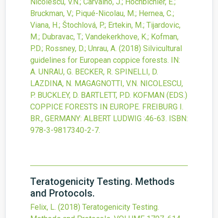
Nicolescu, V.N.; Carvalho, J.; Hochbichler, E.;
Bruckman, V.; Piqué-Nicolau, M.; Hernea, C.;
Viana, H.; Štochlová, P.; Ertekin, M.; Tijardovic,
M.; Dubravac, T.; Vandekerkhove, K.; Kofman,
P.D.; Rossney, D.; Unrau, A.
(2018)
Silvicultural
guidelines for European coppice forests.
IN:
A. UNRAU, G. BECKER, R. SPINELLI, D.
LAZDINA, N. MAGAGNOTTI, V.N. NICOLESCU,
P. BUCKLEY, D. BARTLETT, P.D. KOFMAN (EDS.)
COPPICE FORESTS IN EUROPE. FREIBURG I.
BR., GERMANY: ALBERT LUDWIG
:46-63.
ISBN:
978-3-9817340-2-7.
Teratogenicity Testing. Methods
and Protocols.
Felix, L.
(2018)
Teratogenicity Testing.