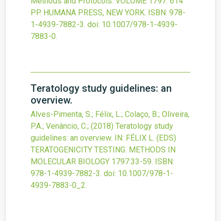
Methods and Protocols.
VOLUME 1797. 614
PP. HUMANA PRESS, NEW YORK.
ISBN: 978-
1-4939-7882-3.
doi:
10.1007/978-1-4939-
7883-0
.
Teratology study guidelines: an
overview.
Alves-Pimenta, S.; Félix, L.; Colaço, B.; Oliveira,
P.A.; Venâncio, C.;
(2018)
Teratology study
guidelines: an overview.
IN: FÉLIX L. (EDS)
TERATOGENICITY TESTING. METHODS IN
MOLECULAR BIOLOGY
1797
:33-59.
ISBN:
978-1-4939-7882-3.
doi:
10.1007/978-1-
4939-7883-0_2
.