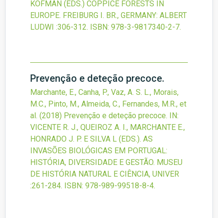
KOFMAN (EDS.) COPPICE FORESTS IN
EUROPE. FREIBURG I. BR., GERMANY: ALBERT
LUDWI
:306-312.
ISBN: 978-3-9817340-2-7.
Prevenção e deteção precoce.
Marchante, E., Canha, P., Vaz, A. S. L., Morais,
M.C., Pinto, M., Almeida, C., Fernandes, M.R., et
al.
(2018)
Prevenção e deteção precoce.
IN:
VICENTE R. J., QUEIROZ A. I., MARCHANTE E.,
HONRADO J. P. E SILVA L (EDS.). AS
INVASÕES BIOLÓGICAS EM PORTUGAL:
HISTÓRIA, DIVERSIDADE E GESTÃO. MUSEU
DE HISTÓRIA NATURAL E CIÊNCIA, UNIVER
:261-284.
ISBN: 978-989-99518-8-4.