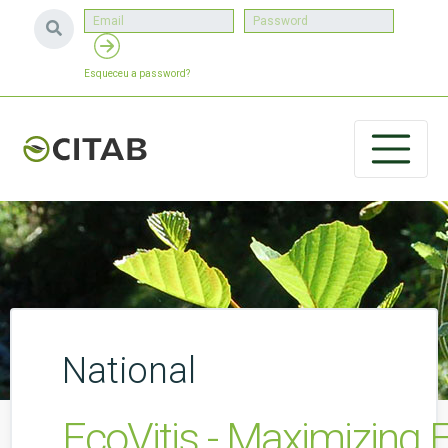
Esqueceu a password?
National
EcoVitis - Maximizing