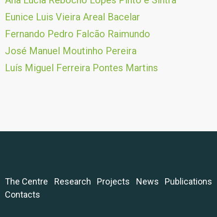
Ana Lúcia Rebocho Lopes Pinto e Sintra
Eunice Luis Vieira Areal Bacelar
Fernando Pedro Falcão Raimundo
José Manuel Moutinho Pereira
Luís Miguel Ferreira Pontes Martins
The Centre
Research
Projects
News
Publications
Contacts