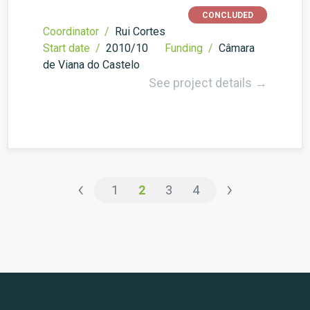
CONCLUDED
Coordinator /
Rui Cortes
Start date /
2010/10
Funding /
Câmara
de Viana do Castelo
See project details →
‹
›
1
2
3
4