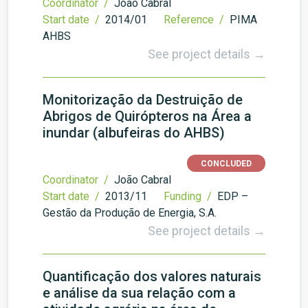
Coordinator /
João Cabral
Start date /
2014/01
Reference /
PIMA
AHBS
See project details →
Monitorização da Destruição de
Abrigos de Quirópteros na Área a
inundar (albufeiras do AHBS)
CONCLUDED
Coordinator /
João Cabral
Start date /
2013/11
Funding /
EDP –
Gestão da Produção de Energia, S.A.
See project details →
Quantificação dos valores naturais
e análise da sua relação com a