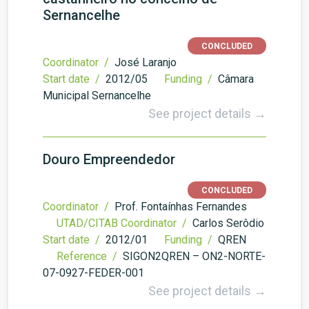
Sernancelhe
CONCLUDED
Coordinator /
José Laranjo
Start date /
2012/05
Funding /
Câmara
Municipal Sernancelhe
See project details →
Douro Empreendedor
CONCLUDED
Coordinator /
Prof. Fontaínhas Fernandes
UTAD/CITAB Coordinator /
Carlos Serôdio
Start date /
2012/01
Funding /
QREN
Reference /
SIGON2QREN – ON2-NORTE-
07-0927-FEDER-001
See project details →