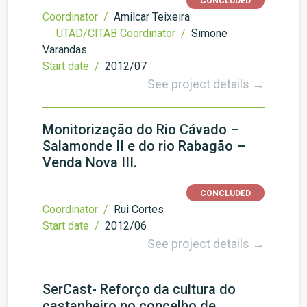
CONCLUDED
Coordinator /
Amilcar Teixeira
UTAD/CITAB Coordinator /
Simone
Varandas
Start date /
2012/07
See project details →
Monitorização do Rio Cávado –
Salamonde II e do rio Rabagão –
Venda Nova III.
CONCLUDED
Coordinator /
Rui Cortes
Start date /
2012/06
See project details →
SerCast- Reforço da cultura do
castanheiro no concelho de