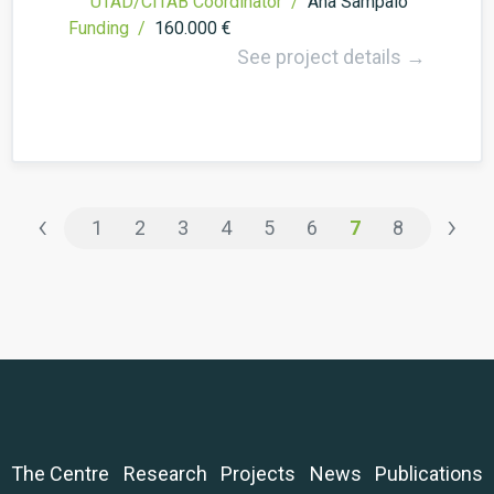
UTAD/CITAB Coordinator /
Ana Sampaio
Funding /
160.000 €
See project details →
‹
›
1
2
3
4
5
6
7
8
The Centre
Research
Projects
News
Publications