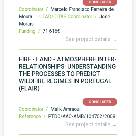
CONCLUDED
Coordinator /
Marcelo Francisco Ferreira de
Moura
UTAD/CITAB Coordinator /
José
Morais
Funding /
71 616€
See project details →
FIRE - LAND - ATMOSPHERE INTER-
RELATIONSHIPS: UNDERSTANDING
THE PROCESSES TO PREDICT
WILDFIRE REGIMES IN PORTUGAL
(FLAIR)
CONCLUDED
Coordinator /
Malik Amraoui
Reference /
PTDC/AAC-AMB/104702/2008
See project details →