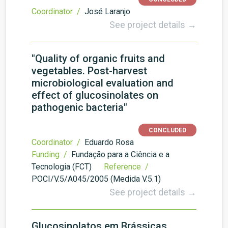
Coordinator /
José Laranjo
See project details →
"Quality of organic fruits and
vegetables. Post-harvest
microbiological evaluation and
effect of glucosinolates on
pathogenic bacteria"
CONCLUDED
Coordinator /
Eduardo Rosa
Funding /
Fundação para a Ciência e a
Tecnologia (FCT)
Reference /
POCI/V.5/A045/2005 (Medida V.5.1)
See project details →
Glucosinolatos em Brássicas.