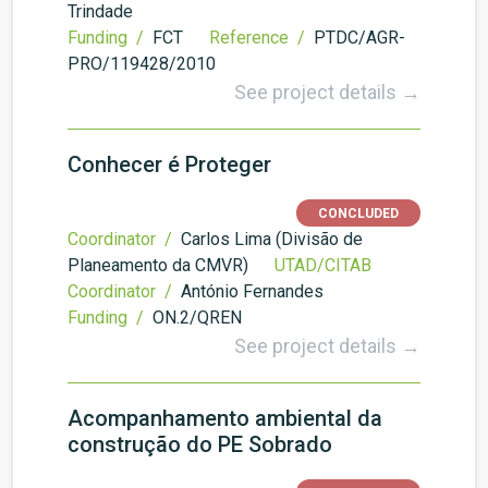
Trindade
Funding /
FCT
Reference /
PTDC/AGR-
PRO/119428/2010
See project details →
Conhecer é Proteger
CONCLUDED
Coordinator /
Carlos Lima (Divisão de
Planeamento da CMVR)
UTAD/CITAB
Coordinator /
António Fernandes
Funding /
ON.2/QREN
See project details →
Acompanhamento ambiental da
construção do PE Sobrado