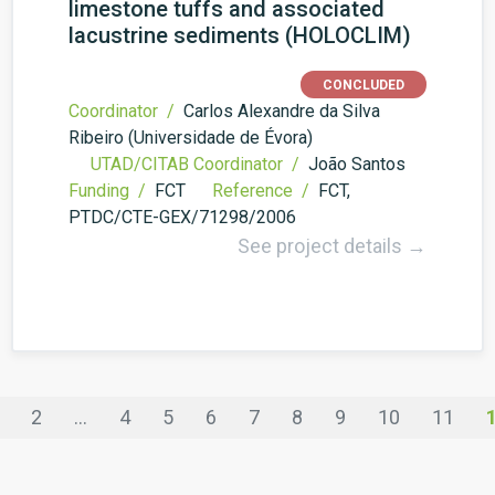
limestone tuffs and associated
lacustrine sediments (HOLOCLIM)
CONCLUDED
Coordinator /
Carlos Alexandre da Silva
Ribeiro (Universidade de Évora)
UTAD/CITAB Coordinator /
João Santos
Funding /
FCT
Reference /
FCT,
PTDC/CTE-GEX/71298/2006
See project details →
2
...
4
5
6
7
8
9
10
11