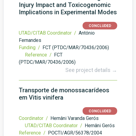
Injury Impact and Toxicogenomic
Implications in Experimental Modes
CONCLUDED
UTAD/CITAB Coordinator /
António
Fernandes
Funding /
FCT (PTDC/MAR/70436/2006)
Reference /
FCT
(PTDC/MAR/70436/2006)
See project details →
Transporte de monossacarídeos
em Vitis vinifera
CONCLUDED
Coordinator /
Hernâni Varanda Gerós
UTAD/CITAB Coordinator /
Hernâni Gerós
Reference /
POCTI/AGR/56378/2004