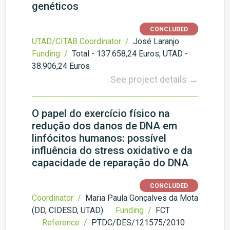
genéticos
CONCLUDED
UTAD/CITAB Coordinator /
José Laranjo
Funding /
Total - 137.658,24 Euros; UTAD -
38.906,24 Euros
See project details →
O papel do exercício físico na
redução dos danos de DNA em
linfócitos humanos: possível
influência do stress oxidativo e da
capacidade de reparação do DNA
CONCLUDED
Coordinator /
Maria Paula Gonçalves da Mota
(DD, CIDESD, UTAD)
Funding /
FCT
Reference /
PTDC/DES/121575/2010