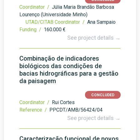
Coordinator /
Júlia Maria Brandão Barbosa
Lourenço (Universidade Minho)
UTAD/CITAB Coordinator /
Ana Sampaio
Funding /
160.000 €
See project details →
Combinação de indicadores
biológicos das condições de
bacias hidrográficas para a gestão
da paisagem
CONCLUDED
Coordinator /
Rui Cortes
Reference /
PPCDT/AMB/56424/04
See project details →
Caracterização funcional de novos