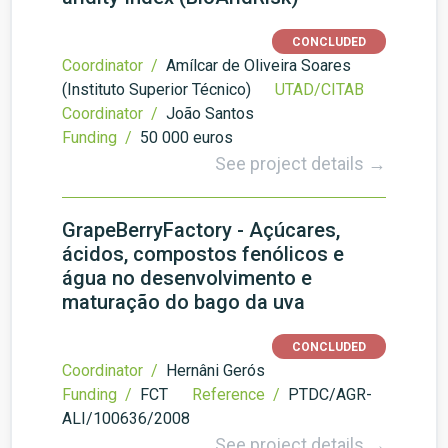
CONCLUDED
Coordinator /
Amílcar de Oliveira Soares
(Instituto Superior Técnico)
UTAD/CITAB
Coordinator /
João Santos
Funding /
50 000 euros
See project details →
GrapeBerryFactory - Açúcares,
ácidos, compostos fenólicos e
água no desenvolvimento e
maturação do bago da uva
CONCLUDED
Coordinator /
Hernâni Gerós
Funding /
FCT
Reference /
PTDC/AGR-
ALI/100636/2008
See project details →