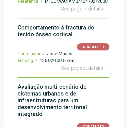
Reference /
PTDC/AAC-AMB/104702/2008
See project details →
Comportamento à fractura do
tecido ósseo cortical
CONCLUDED
Coordinator /
José Morais
Funding /
136.020,00 Euros
See project details →
Avaliação multi-cenário de
sistemas urbanos e de
infraestruturas para um
desenvolvimento territorial
integrado
CONCLUDED