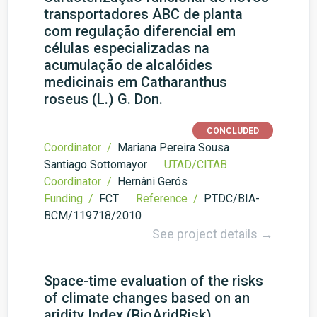
transportadores ABC de planta
com regulação diferencial em
células especializadas na
acumulação de alcalóides
medicinais em Catharanthus
roseus (L.) G. Don.
CONCLUDED
Coordinator /
Mariana Pereira Sousa
Santiago Sottomayor
UTAD/CITAB
Coordinator /
Hernâni Gerós
Funding /
FCT
Reference /
PTDC/BIA-
BCM/119718/2010
See project details →
Space-time evaluation of the risks
of climate changes based on an
aridity Index (BioAridRisk)