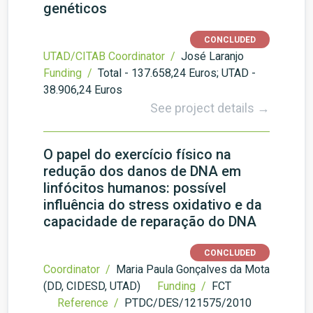
genéticos
CONCLUDED
UTAD/CITAB Coordinator /
José Laranjo
Funding /
Total - 137.658,24 Euros; UTAD -
38.906,24 Euros
See project details →
O papel do exercício físico na
redução dos danos de DNA em
linfócitos humanos: possível
influência do stress oxidativo e da
capacidade de reparação do DNA
CONCLUDED
Coordinator /
Maria Paula Gonçalves da Mota
(DD, CIDESD, UTAD)
Funding /
FCT
Reference /
PTDC/DES/121575/2010