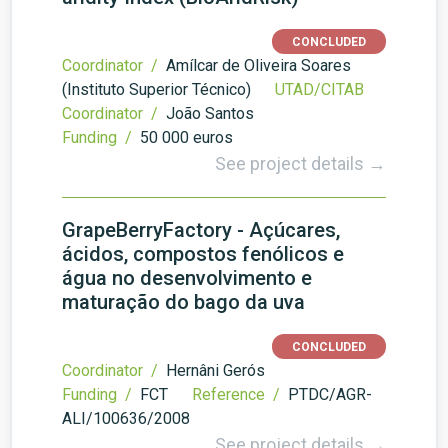
CONCLUDED
Coordinator /
Amílcar de Oliveira Soares
(Instituto Superior Técnico)
UTAD/CITAB
Coordinator /
João Santos
Funding /
50 000 euros
See project details →
GrapeBerryFactory - Açúcares,
ácidos, compostos fenólicos e
água no desenvolvimento e
maturação do bago da uva
CONCLUDED
Coordinator /
Hernâni Gerós
Funding /
FCT
Reference /
PTDC/AGR-
ALI/100636/2008
See project details →