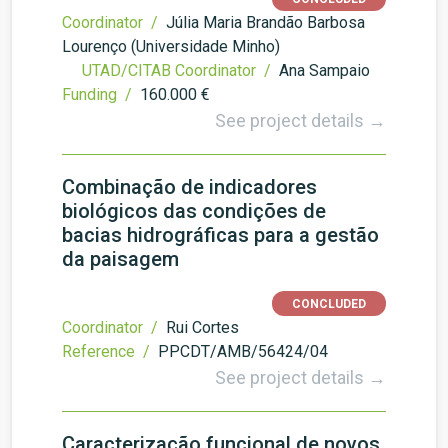
Coordinator /
Júlia Maria Brandão Barbosa
Lourenço (Universidade Minho)
UTAD/CITAB Coordinator /
Ana Sampaio
Funding /
160.000 €
See project details →
Combinação de indicadores
biológicos das condições de
bacias hidrográficas para a gestão
da paisagem
CONCLUDED
Coordinator /
Rui Cortes
Reference /
PPCDT/AMB/56424/04
See project details →
Caracterização funcional de novos