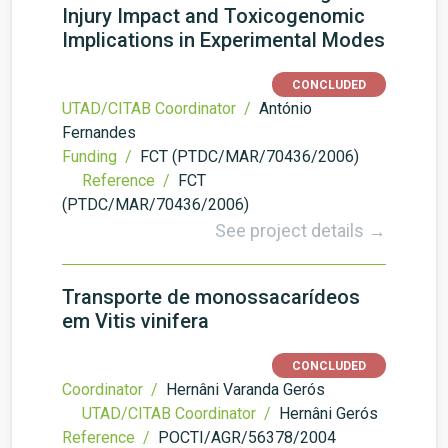
Injury Impact and Toxicogenomic
Implications in Experimental Modes
CONCLUDED
UTAD/CITAB Coordinator /
António
Fernandes
Funding /
FCT (PTDC/MAR/70436/2006)
Reference /
FCT
(PTDC/MAR/70436/2006)
See project details →
Transporte de monossacarídeos
em Vitis vinifera
CONCLUDED
Coordinator /
Hernâni Varanda Gerós
UTAD/CITAB Coordinator /
Hernâni Gerós
Reference /
POCTI/AGR/56378/2004