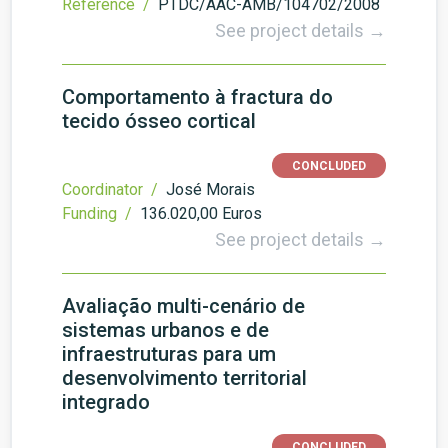
Reference /
PTDC/AAC-AMB/104702/2008
See project details →
Comportamento à fractura do
tecido ósseo cortical
CONCLUDED
Coordinator /
José Morais
Funding /
136.020,00 Euros
See project details →
Avaliação multi-cenário de
sistemas urbanos e de
infraestruturas para um
desenvolvimento territorial
integrado
CONCLUDED