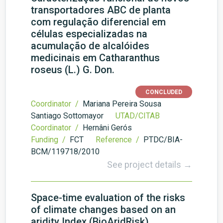
transportadores ABC de planta
com regulação diferencial em
células especializadas na
acumulação de alcalóides
medicinais em Catharanthus
roseus (L.) G. Don.
CONCLUDED
Coordinator /
Mariana Pereira Sousa
Santiago Sottomayor
UTAD/CITAB
Coordinator /
Hernâni Gerós
Funding /
FCT
Reference /
PTDC/BIA-
BCM/119718/2010
See project details →
Space-time evaluation of the risks
of climate changes based on an
aridity Index (BioAridRisk)