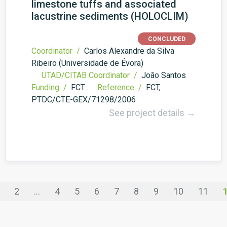
limestone tuffs and associated
lacustrine sediments (HOLOCLIM)
CONCLUDED
Coordinator /
Carlos Alexandre da Silva
Ribeiro (Universidade de Évora)
UTAD/CITAB Coordinator /
João Santos
Funding /
FCT
Reference /
FCT,
PTDC/CTE-GEX/71298/2006
See project details →
2
...
4
5
6
7
8
9
10
11