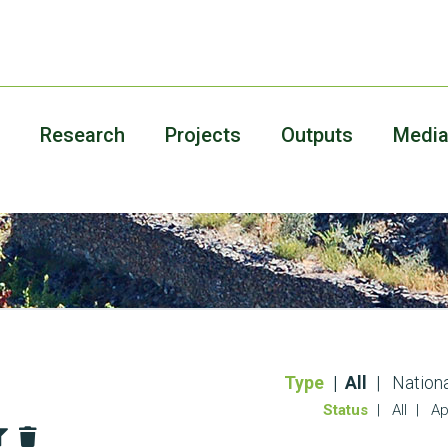
Research
Projects
Outputs
Medi
Type
All
Nationa
Status
All
Ap