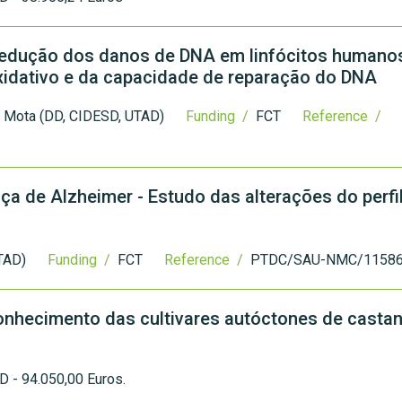
a redução dos danos de DNA em linfócitos humano
oxidativo e da capacidade de reparação do DNA
a Mota (DD, CIDESD, UTAD)
Funding /
FCT
Reference /
a de Alzheimer - Estudo das alterações do perfil 
TAD)
Funding /
FCT
Reference /
PTDC/SAU-NMC/11586
conhecimento das cultivares autóctones de castan
D - 94.050,00 Euros.