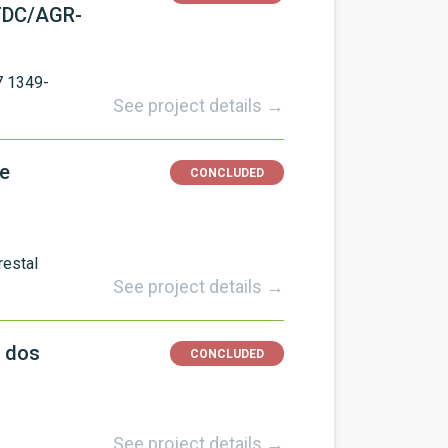
PTDC/AGR-
7 1349-
See project details →
de
CONCLUDED
restal
See project details →
o dos
CONCLUDED
See project details →