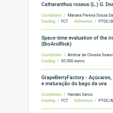
Catharanthus roseus (L.) G. Do
Coordinator /
Mariana Pereira Sousa S
Funding /
FCT
Reference /
PTDC/B
Space-time evaluation of the ri
(BioAridRisk)
Coordinator /
Amílcar de Oliveira Soares
Funding /
50 000 euros
GrapeBerryFactory - Açúcares,
e maturação do bago da uva
Coordinator /
Hernâni Gerós
Funding /
FCT
Reference /
PTDC/A