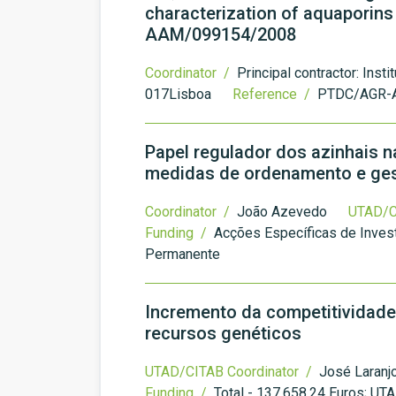
characterization of aquaporins
AAM/099154/2008
Coordinator /
Principal contractor: Ins
017Lisboa
Reference /
PTDC/AGR-
Papel regulador dos azinhais n
medidas de ordenamento e ges
Coordinator /
João Azevedo
UTAD/C
Funding /
Acções Específicas de Inves
Permanente
Incremento da competitividade
recursos genéticos
UTAD/CITAB Coordinator /
José Laranj
Funding /
Total - 137.658,24 Euros; UT