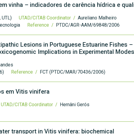
 em vinha – indicadores de carência hídrica e qua
, UTL)
UTAD/CITAB Coordinator /
Aureliano Malheiro
Tecnologia
Reference /
PTDC/AGR-AAM/69848/2006
xipathic Lesions in Portuguese Estuarine Fishes –
oxicogenomic Implications in Experimental Mode
nandes
6)
Reference /
FCT (PTDC/MAR/70436/2006)
 em Vitis vinifera
UTAD/CITAB Coordinator /
Hernâni Gerós
r transport in Vitis vinifera: biochemical