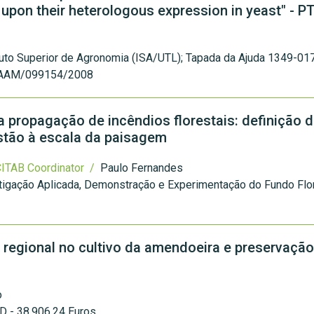
 upon their heterologous expression in yeast" - 
tituto Superior de Agronomia (ISA/UTL); Tapada da Ajuda 1349-01
AAM/099154/2008
a propagação de incêndios florestais: definição 
tão à escala da paisagem
ITAB Coordinator /
Paulo Fernandes
tigação Aplicada, Demonstração e Experimentação do Fundo Flo
 regional no cultivo da amendoeira e preservaçã
o
AD - 38.906,24 Euros