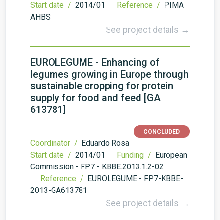
Start date /
2014/01
Reference /
PIMA
AHBS
See project details →
EUROLEGUME - Enhancing of
legumes growing in Europe through
sustainable cropping for protein
supply for food and feed [GA
613781]
CONCLUDED
Coordinator /
Eduardo Rosa
Start date /
2014/01
Funding /
European
Commission - FP7 - KBBE.2013.1.2-02
Reference /
EUROLEGUME - FP7-KBBE-
2013-GA613781
See project details →