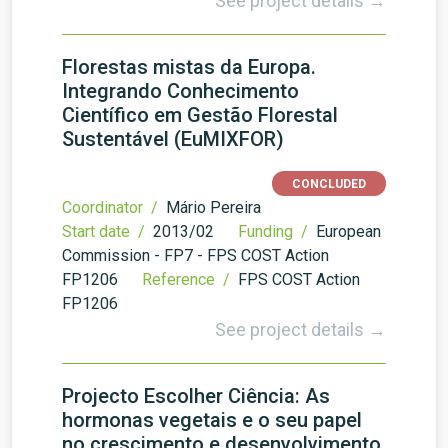
See project details →
Florestas mistas da Europa.
Integrando Conhecimento
Científico em Gestão Florestal
Sustentável (EuMIXFOR)
CONCLUDED
Coordinator /
Mário Pereira
Start date /
2013/02
Funding /
European
Commission - FP7 - FPS COST Action
FP1206
Reference /
FPS COST Action
FP1206
See project details →
Projecto Escolher Ciência: As
hormonas vegetais e o seu papel
no crescimento e desenvolvimento