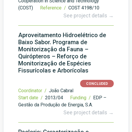
Cooperation in Science and Technology
(COST)
Reference /
COST 4198/10
See project details →
Aproveitamento Hidroelétrico de
Baixo Sabor. Programa de
Monitorização da Fauna –
Quirópteros – Reforço de
Monitorização de Espécies
Fissurícolas e Arborícolas
CONCLUDED
Coordinator /
João Cabral
Start date /
2013/04
Funding /
EDP –
Gestão da Produção de Energia, S.A.
See project details →