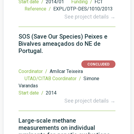
Start date /
2014/01
Funding /
FCT
Reference /
EXPL/DTP-DES/1010/2013
See project details →
SOS (Save Our Species) Peixes e
Bivalves ameaçados do NE de
Portugal.
CONCLUDED
Coordinator /
Amílcar Teixeira
UTAD/CITAB Coordinator /
Simone
Varandas
Start date /
2014
See project details →
Large-scale methane
measurements on individual