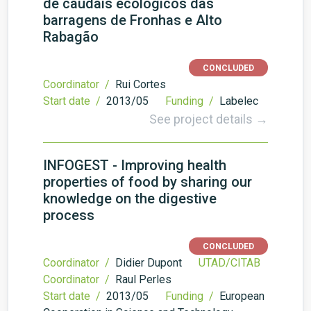
de caudais ecológicos das
barragens de Fronhas e Alto
Rabagão
CONCLUDED
Coordinator /
Rui Cortes
Start date /
2013/05
Funding /
Labelec
See project details →
INFOGEST - Improving health
properties of food by sharing our
knowledge on the digestive
process
CONCLUDED
Coordinator /
Didier Dupont
UTAD/CITAB
Coordinator /
Raul Perles
Start date /
2013/05
Funding /
European