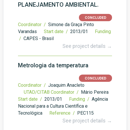
PLANEJAMENTO AMBIENTAL.
CONCLUDED
Coordinator /
Simone da Graça Pinto
Varandas
Start date /
2013/01
Funding
/
CAPES - Brasil
See project details →
Metrologia da temperatura
CONCLUDED
Coordinator /
Joaquim Anacleto
UTAD/CITAB Coordinator /
Mário Pereira
Start date /
2013/01
Funding /
Agência
Nacional para a Cultura Científica e
Tecnológica
Reference /
PEC115
See project details →