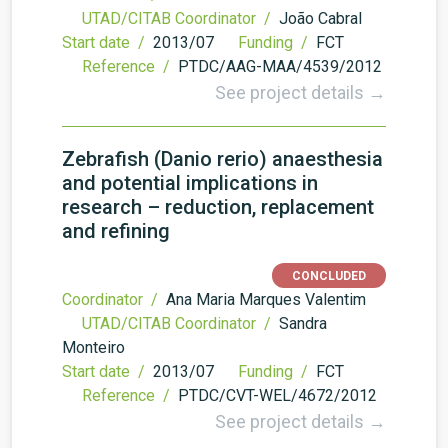
UTAD/CITAB Coordinator /
João Cabral
Start date /
2013/07
Funding /
FCT
Reference /
PTDC/AAG-MAA/4539/2012
See project details →
Zebrafish (Danio rerio) anaesthesia
and potential implications in
research – reduction, replacement
and refining
CONCLUDED
Coordinator /
Ana Maria Marques Valentim
UTAD/CITAB Coordinator /
Sandra
Monteiro
Start date /
2013/07
Funding /
FCT
Reference /
PTDC/CVT-WEL/4672/2012
See project details →