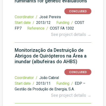
ruminants for genetic evaluations
CONCLUDED
Coordinator /
José Pereira
Start date /
2013/12
Funding /
COST
FP7
Reference /
COST FA 1302
See project details →
Monitorização da Destruição de
Abrigos de Quirópteros na Área a
inundar (albufeiras do AHBS)
CONCLUDED
Coordinator /
João Cabral
Start date /
2013/11
Funding /
EDP –
Gestão da Produção de Energia, S.A.
See project details →